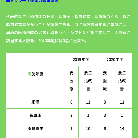
●トレンディ茨城の健康課題
代表的な生活習慣病の肥満・高血圧・脂質異常・高血糖のうち、特に
脂質異常者が多いことが課題である。特に複数該当する従業員には、
早めの医療機関の受診勧奨を行う・シフトなどを工夫して、４重奏に
該当する人数を、2020年度には0名に出来た。
2019年度
2020年度
要
要生
要
要生
実
施年度
医
活改
医
活改
療
善
療
善
肥満
0
11
0
11
高血圧
3
1
3
1
脂質異常
9
10
8
14