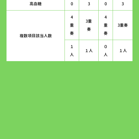
高血糖
0
3
0
3
4
4
3重
重
重
3重奏
奏
奏
奏
複数項目該当人数
１
０
１人
１人
人
人