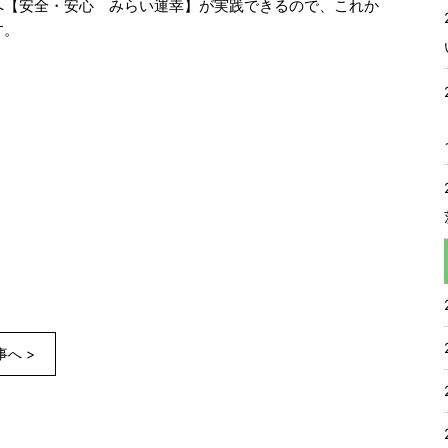
へ【安全・安心 みらい運幸】が実践できるので、これか
す。
へ >