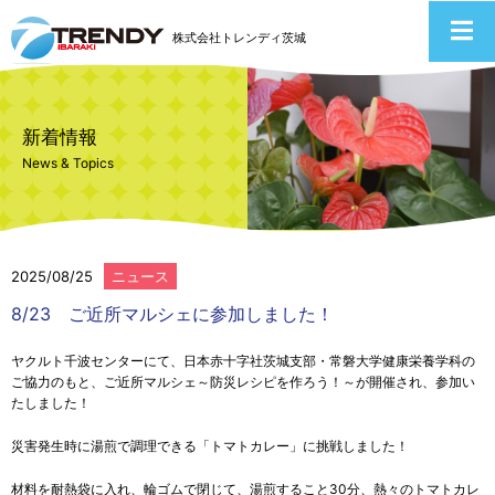
株式会社トレンディ茨城
新着情報
News & Topics
2025/08/25
ニュース
8/23 ご近所マルシェに参加しました！
ヤクルト千波センターにて、日本赤十字社茨城支部・常磐大学健康栄養学科の
ご協力のもと、ご近所マルシェ～防災レシピを作ろう！～が開催され、参加い
たしました！
災害発生時に湯煎で調理できる「トマトカレー」に挑戦しました！
材料を耐熱袋に入れ、輪ゴムで閉じて、湯煎すること30分、熱々のトマトカレ